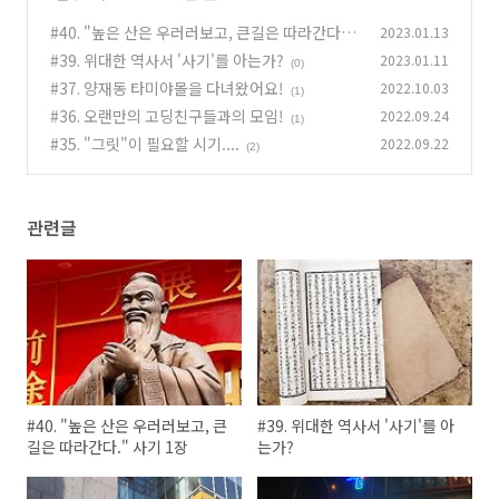
#40. "높은 산은 우러러보고, 큰길은 따라간다."
2023.01.13
사기 1장
#39. 위대한 역사서 '사기'를 아는가?
2023.01.11
(0)
(0)
#37. 양재동 타미야몰을 다녀왔어요!
2022.10.03
(1)
#36. 오랜만의 고딩친구들과의 모임!
2022.09.24
(1)
#35. "그릿"이 필요할 시기....
2022.09.22
(2)
관련글
#40. "높은 산은 우러러보고, 큰
#39. 위대한 역사서 '사기'를 아
길은 따라간다." 사기 1장
는가?