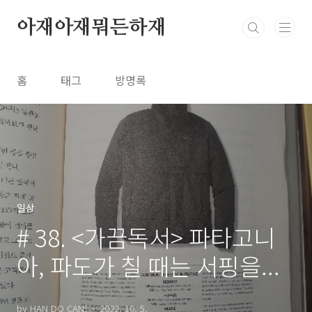
본문 바로가기
아재아재뭐든하재
홈
태그
방명록
일상
# 38. <가끔독서> 파타고니
아, 파도가 칠 때는 서핑을...
by HAN DO CAN!
2022. 10. 5.