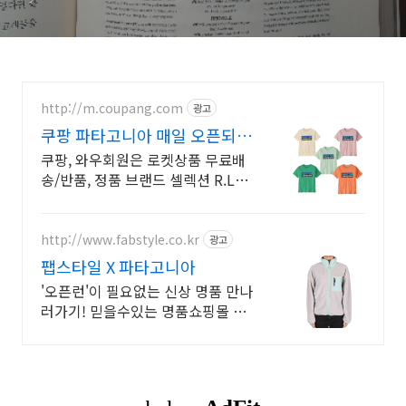
http://m.coupang.com
광고
쿠팡 파타고니아 매일 오픈되는
와우회원 특가
쿠팡, 와우회원은 로켓상품 무료배
송/반품, 정품 브랜드 셀렉션 R.LUX
입점. 꼭 필요한 제품은 쿠팡에서 더
저렴하게, 로켓배송으로 더 빠르게!
http://www.fabstyle.co.kr
광고
팹스타일 X 파타고니아
'오픈런'이 필요없는 신상 명품 만나
러가기! 믿을수있는 명품쇼핑몰 성
수동 매장