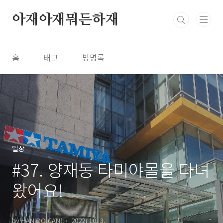
본문 바로가기
아재아재뭐든하재
홈
태그
방명록
일상
#37. 양재동 타미야몰을 다녀
왔어요!
by HAN DO CAN!
2022. 10. 3.