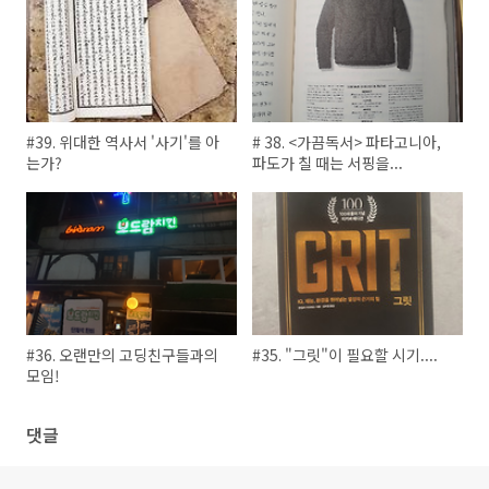
#39. 위대한 역사서 '사기'를 아
# 38. <가끔독서> 파타고니아,
는가?
파도가 칠 때는 서핑을...
#36. 오랜만의 고딩친구들과의
#35. "그릿"이 필요할 시기....
모임!
댓글