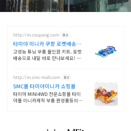
http://m.coupang.com
광고
타미야 미니카 쿠팡 로켓배송으
로 빠르게!
고성능 튜닝 부품 올인원 키트. 로켓
배송으로 내일 바로 만나보세요! 낮
은 무게중심 FM A 섀시, 안정적 코
너링! 어른 취미로 딱!
http://m.smc-mall.com
광고
SMC몰 타미야미니카 쇼핑몰
타미야 MINI4WD 전문쇼핑몰 타미
야몰 미니카제작 부품 완성품등의
정보제공