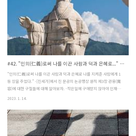
보면 근신이라고 할 수 있다. '화'는 대부분 냉정하지 않은 심리 상태에서
나타나기 때문이다. 만약 심리가 냉정한 상태에 이르게 되면 다시..
#42. "인의(仁義)로써 나를 이끈 사람과 덕과 은혜로..." 사기 제3장
"인의(仁義)로써 나를 이끈 사람과 덕과 은혜로 나를 지켜준 사람에게 1
등 상을 주었다." -[진세가]에서 진 문공의 논공행상 원칙 제3장 관용(寬
容)에 대한 구절들에 대해 알아보자. -작은일에 구애받지 않아야 인재를
제대로 볼 수 있다._한(漢) 문제(文帝) 사람은 모두 허영의 동물이다. 다
2023. 1. 14.
른 사람, 특히 아랫사람에 대해서는 무례하고 오만하기 쉽다. 아랫사람을
예로 대하는 사람은 드물다. 이처럼 대부분의 사람들은 생각이 좁은 탓에
진정한 인재를 부정하는 실수를 저지르게 된다. 나아가 그 인재를 잃고
만다. 만약 당신이 인재를 부정한다면 과연 누가 당신이 어려울 때 나서
겠는가? 더 나아가 목숨까지 바치겠는가? 진지하게 생각해 볼 문제다. ※