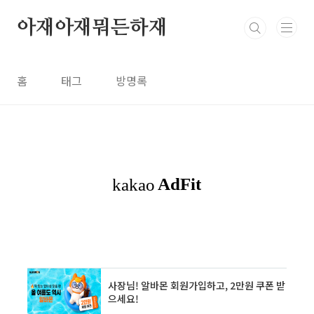
본문 바로가기
아재아재뭐든하재
홈
태그
방명록