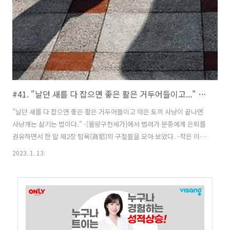
군대는 명령에 죽고 사는 조직이다. 이 명령이 분명해야 적과 전..
#41. "날던 새를 다 잡으면 좋은 활은 거두어들이고..." 사기 2장
"날던 새를 다 잡으면 좋은 활은 거두어들이고 약은 토끼 사냥이 끝나면
사냥개는 삶기는 법이다." -[월왕구천세가]에서 범려가 문종에게 은퇴를
권유하면서 한 말 제2장 탐욕(貪慾)의 구절들을 모아 보았다. -작은 이익
을 탐하다가 나라의 멸망을 초래하다._우공(虞公) 탐욕스러운 마음은 한
2023. 1. 13.
번 일어나면 종종 이해득실을 제대로 보지 못하게 만든다. 이렇게 되면
현명하지 못한 행동을 하게 되고 마지막에는 큰 화를 불러온다. 절대로
사소한 이익에 마음이 동해서는 안 된다. 그럴 경우 누구라도 패가망신을
피할 수 없게 된다. ※ 지혜로운 사람의 눈으로 보면 '길을 빌려 괵나라를
치려는 전략'은 사기라는 사실을 바로 알 수 있다. 그러나 우공은 '훌륭한
말과 아름다운 옥벽'에 눈이 멀어 사기를 자초했다. 결국 자신의 ..