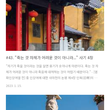
#43. "죽는 것 자체가 어려운 것이 아니라..." 사기 4장
"자기가 죽을 것이라는 것을 알면 용기가 솟아나게 마련이다. 죽는 것 자
체가 어려운 것이 아니라 죽음에 대처하는 것이 어렵기 때문이다." - [염
파인상여열 전] 중 인상여에 대한 사마천의 논평 제4장 인욕(忍辱)의 구
절들을 모아 보았다. -순간의 치욕을 참아 후세에 아름다운 얘기를 남기
2023. 1. 15.
다._ 인상여(藺相如) 큰일을 하려고 할 때는 무엇보다 이지적인 사람이
돼야 한다. 반드시 머리를 냉정하게 유지할 필요가 있다. 무슨 일이든 감
정이 격해지면 그르치기 쉽다. 감정의 노예가 되지 않으려면 그 감정을
다스릴 수 있는 자제력을 길러야 한다. ※ '인내'라는 것은 다른 의미에서