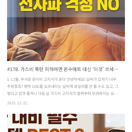
#178. 가스비 폭탄 피하려면 온수매트 대신 '이것' 쓰세요 (3세대 카본매트 난방비 효율 분석)
1. 12월, 무서운 관리비 고지서가 온다 안녕하세요! 날씨가 갑자기 너무
추워졌죠? 영하 10도를 오르내리는 날씨에 보일러를 안 틀 수도 없고, 그
렇다고 맘껏 틀자니 다음 달 가스비 고지서가 벌써부터 두려워지는 요즘
입니다.저도 작년까지는 무거워서 물 빼기 번거로운 온수매트나, 전자파
2025. 12. 21.
걱정되는 전기장판을 썼었는데요. 올해는 '난방비 절약'과 '건강' 두 마리
토끼를 잡기 위해 과감하게 [카본매트]로 교체했습니다.오늘은 왜 요즘
대세가 카본매트인지, 그리고 실패 없는 구매를 하려면 어떤 제품을 골라
야 하는지 핵심만 정리해 드릴게요.2. 왜 하필 지금 '카본매트'인가? (온