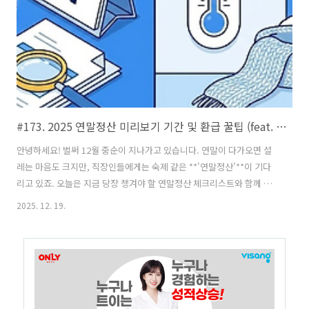
핫팩: 주머니에 하나, 등 뒤에 하나 붙이면 체감 온도가 확 올..
#173. 2025 연말정산 미리보기 기간 및 환급 꿀팁 (feat. 역대급 한파 동파 방지법)
안녕하세요! 벌써 12월 중순이 지나가고 있습니다. 연말이 다가오면 설
레는 마음도 크지만, 직장인들에게는 숙제 같은 **'연말정산'**이 기다
리고 있죠. 오늘은 지금 당장 챙겨야 할 연말정산 체크리스트와 함께 내
일부터 찾아올 역대급 한파 대비법까지 정리해 드립니다.1. 13월의 월
2025. 12. 19.
급? 아니면 폭탄? 연말정산 막판 스퍼트지금이라도 늦지 않았습니다! 12
월 31일이 지나기 전에 꼭 확인해야 할 항목들입니다.연금저축 & IRP 계
좌 납입연금저축과 IRP(개인형 퇴직연금)를 합쳐 최대 900만 원까지 세
액공제 혜택을 받을 수 있습니다. 소득에 따라 13.2%에서 16.5%까지
환급받을 수 있으니 여유 자금이 있다면 한도를 채우는 것이 유리합니다.
신용카드 vs 체크카드 비율 조정총급여의 25%까지는 혜택이 좋은 ..