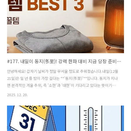
수매트 vs 카본매트)많은 분들이 아직도 온수매트를 쓰시지만, 최근 트
렌드는 확실히 3세대 탄소(카본) 매트로 넘어왔습니다. 그 이유는 ..
#177. 내일이 동지(冬至)! 강력 한파 대비 지금 당장 준비해야 할 월동 필수템 BEST 3
안녕하세요! 갑자기 날씨가 정말 무서울 정도로 추워졌습니다.내일(12월
21일)은 일 년 중 밤이 가장 길다는 **'동지(冬至)'**입니다. 동지가 지나
면 본격적인 겨울 추위, 즉 '소한'과 '대한'이 기다리고 있다는 뜻이기도
하죠.영하권의 날씨가 지속되는 요즘, 준비 없이 나갔다가 감기 걸리기
2025. 12. 20.
딱 좋은 시기입니다. 오늘은 지금 당장 구비해두지 않으면 후회하는 필수
월동 준비템 3가지 키워드를 정리해 드립니다. 지금 주문해서 내일 바로
따뜻하게 보내세요!1. 외출이 두렵지 않게! '철벽 방한용품'출퇴근길이
나 등하굣길, 칼바람을 막아줄 아이템들은 선택이 아니라 필수입니다. 특
히 핫팩은 낱개로 사면 비싸니 박스째 쟁여두는 것이 국룰이죠. 대용량