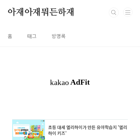
본문 바로가기
아재아재뭐든하재
홈
태그
방명록