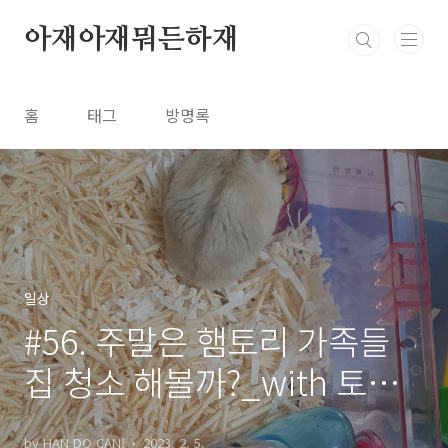
본문 바로가기
아재아재뭐든하재
홈
태그
방명록
일상
#56. 주말은 햄토리 가족들
집 청소 해볼까?_with 토미
&제리
by HAN DO CAN!
2023. 2. 5.