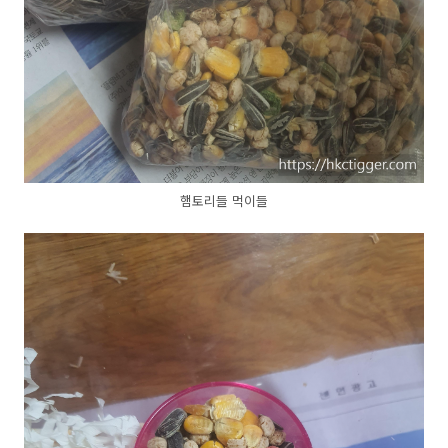
햄토리들 먹이들