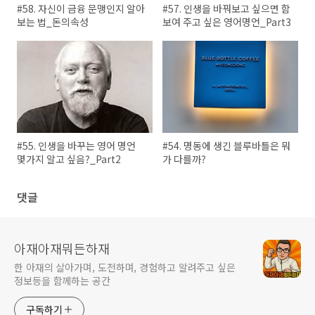
#58. 자신이 금융 문맹인지 알아
#57. 인생을 바꿔보고 싶으면 함
보는 법_돈의속성
보여 주고 싶은 영어명언_Part3
#55. 인생을 바꾸는 영어 명언
#54. 명동에 생긴 블루바틀은 뭐
몇가지 알고 싶음?_Part2
가 다를까?
댓글
아재아재뭐든하재
한 아재의 살아가며, 도전하며, 경험하고 알려주고 싶은
정보등을 함께하는 공간
구독하기