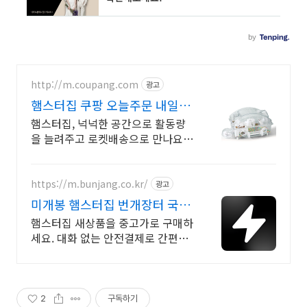
http://m.coupang.com
광고
햄스터집 쿠팡 오늘주문 내일도
착 로켓배송
햄스터집, 넉넉한 공간으로 활동량
을 늘려주고 로켓배송으로 만나요.
예쁜 디자인과 뛰어난 관찰력! 와우
회원 무료배송으로 집 분위기도 UP
하세요.
https://m.bunjang.co.kr/
광고
미개봉 햄스터집 번개장터 국내
최대 브랜드 중고거래
햄스터집 새상품을 중고가로 구매하
세요. 대화 없는 안전결제로 간편하
게! 전국 각지에서 올라오는 전국구
최다 상품 매일 10만 개 이상의 신규
상품 업로드
2
구독하기