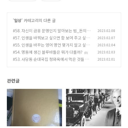
'
일상
' 카테고리의 다른 글
#58. 자신이 금융 문맹인지 알아보는 법_돈의속
2023.02.08
성
#57. 인생을 바꿔보고 싶으면 함 보여 주고 싶은
2023.02.07
(14)
영어명언_Part3
#55. 인생을 바꾸는 영어 명언 몇가지 알고 싶음?
2023.02.04
(0)
_Part2
#54. 명동에 생긴 블루바틀은 뭐가 다를까?
2023.02.03
(0)
(0)
#53. 사당동 순대국집 청와옥에서 먹은 것들 중
2023.02.01
제일 맛있었던것은?
(0)
관련글