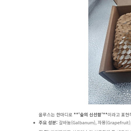
올루스는 한마디로
**'숲의 신선함'**
이라고 표현
주요 성분:
갈바눔(Galbanum), 자몽(Grapefruit)