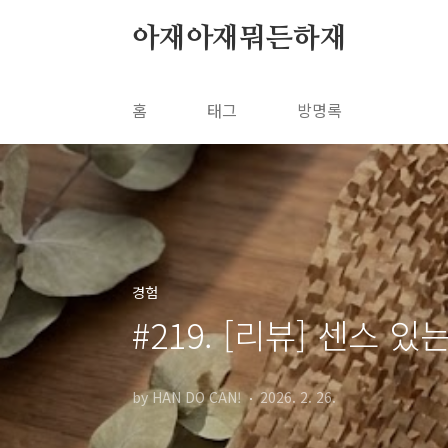
본문 바로가기
아재아재뭐든하재
홈
태그
방명록
경험
#219. [리뷰] 센스
by HAN DO CAN!
2026. 2. 26.