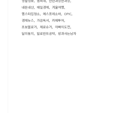
생활정보
햄찌네
만년과장한과장
내돈내산
매일경제
겨울여행
햄스터집청소
에스프레소바
OPIC
경제뉴스
가끔독서
카페투어
초보블로거
제로슈거
아빠의도전
달의둥지
발로란트공략
왕과사는남자