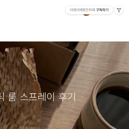
아재아재뭐든하재
구독하기
마틱 룸 스프레이 후기