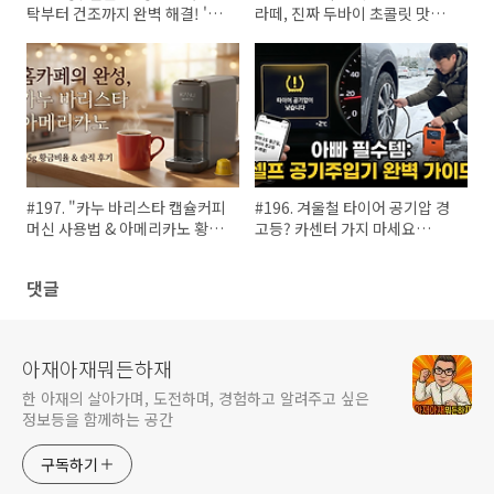
탁부터 건조까지 완벽 해결! '카
라떼, 진짜 두바이 초콜릿 맛일
페 쉼, 라운지' 방문 후기
까?
#197. "카누 바리스타 캡슐커피
#196. 겨울철 타이어 공기압 경
머신 사용법 & 아메리카노 황금
고등? 카센터 가지 마세요
비율 레시피 (9.5g의 차이)"
(UTRAI 공기주입기 5분 해결)
댓글
아재아재뭐든하재
한 아재의 살아가며, 도전하며, 경험하고 알려주고 싶은
정보등을 함께하는 공간
구독하기