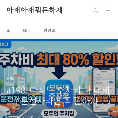
본문 바로가기
아재아재뭐든하재
홈
태그
방명록
경험
#198. 아직도 주차비 다 내세
요? 운전자라면 꼭 깔아야 할
필수 앱 (모두의 주차장)
by HAN DO CAN!
2026. 1. 19.