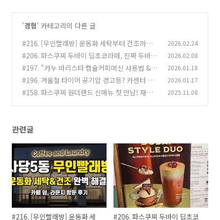
'
경험
' 카테고리의 다른 글
#216. [무인빨래방] 운동화 세탁부터 건조까지
2026.02.24
완벽 해결! '카페 쉼, 라운지' 방문 후기
#206. 파스쿠찌 두바이 딥초코라떼, 진짜 두바이
2026.02.08
(0)
초콜릿 맛일까?
#197. "카누 바리스타 캡슐커피머신 사용법 & 아
2026.01.18
(0)
메리카노 황금비율 레시피 (9.5g의 차이)"
#196. 겨울철 타이어 공기압 경고등? 카센터 가
2026.01.17
(4)
지 마세요 (UTRAI 공기주입기 5분 해결)
#158. 파스쿠찌 원더랜드 신메뉴 첫 만남! 재구
2025.11.08
(9)
매 의사 있을까?
(0)
관련글
#216. [무인빨래방] 운동화 세
#206. 파스쿠찌 두바이 딥초코