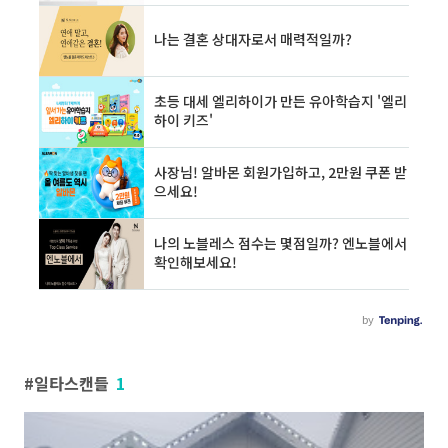
일타스캔들
1