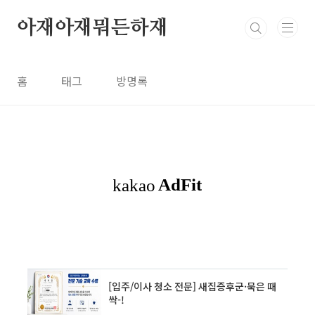
본문 바로가기
아재아재뭐든하재
홈
태그
방명록