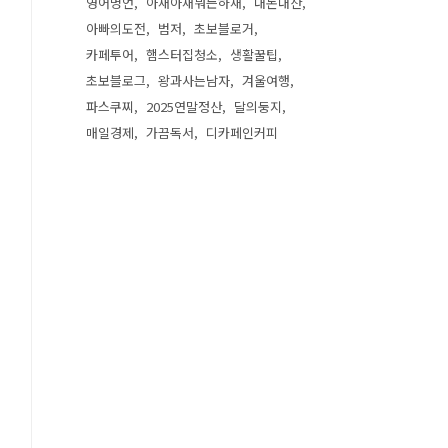
영어명언
아재아재뭐든하재
내돈내산
아빠의도전
범저
초보블로거
카페투어
햄스터집청소
생활꿀팁
초보블로그
왕과사는남자
겨울여행
파스쿠찌
2025연말정산
달의둥지
매일경제
가끔독서
디카페인커피