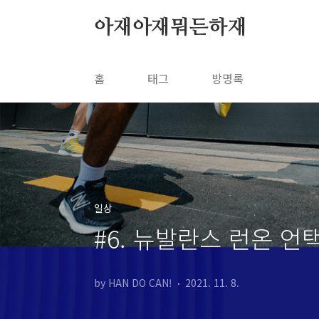
본문 바로가기
아재아재뭐든하재
홈
태그
방명록
일상
#6. 뉴발란스 런온 언
by HAN DO CAN!
2021. 11. 8.