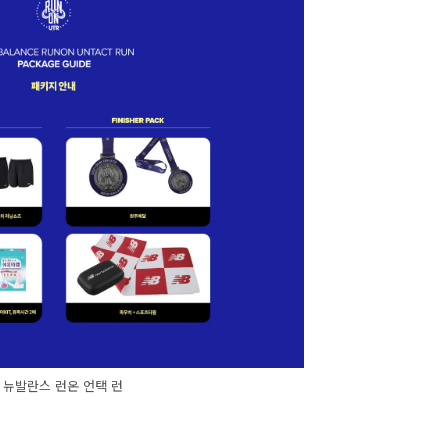
1 뉴발란스 런온 언택 런