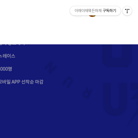
아재아재뭐든하재
구독하기