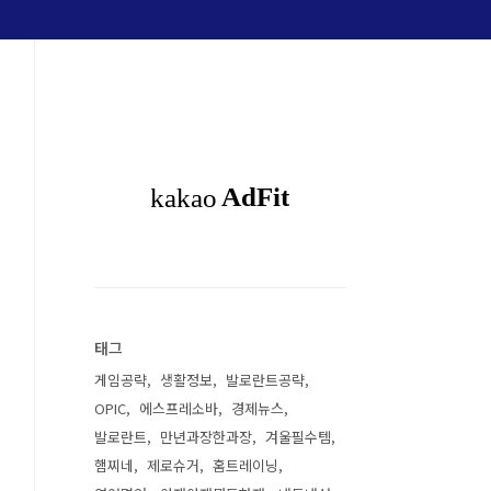
태그
게임공략
생활정보
발로란트공략
OPIC
에스프레소바
경제뉴스
발로란트
만년과장한과장
겨울필수템
햄찌네
제로슈거
홈트레이닝