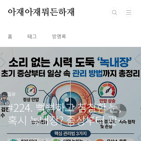
본문 바로가기
아재아재뭐든하재
홈
태그
방명록
일상
#224. 뻑뻑하고 침침한 눈,
혹시 녹내장? 증상부터 관리
방법, 추천템까지 한 번에 알
by HAN DO CAN!
2026. 3. 10.