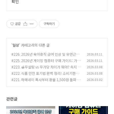
확인
공감
구독하기
'
일상
' 카테고리의 다른 글
#226. 2026년 육아휴직 급여 인상 및 유연근무
2026.03.11
제 확대 총정리! (신청 방법 및 조건)
#225. 2026년 게이밍 컴퓨터 구매 가이드: 가성
2026.03.11
(1)
비부터 하이엔드 견적까지 완벽 정리
#223. 🍯무설탕 vs 무가당 차이가 뭐야? 속지 않
2026.03.08
(0)
고 건강하게 '제로' 즐기는 꿀팁
#222. 식품 안전 표기법 완벽 정리! 소비기한부
2026.03.08
(0)
터 알레르기 표시까지
#221. 하메네이 폭사부터 환율 1,500원 돌파 위
2026.03.02
(0)
기까지... 오늘 꼭 알아야 할 뉴스 TOP 10
(1)
관련글