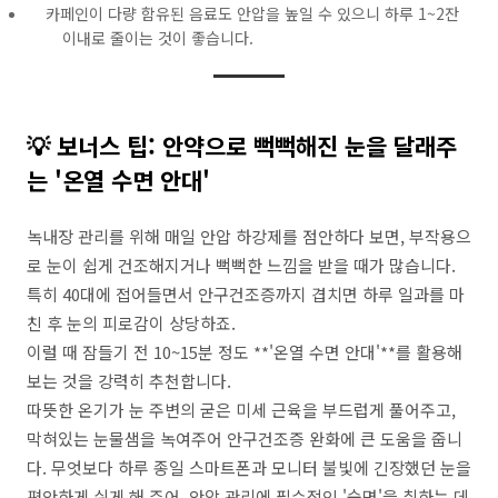
카페인이 다량 함유된 음료도 안압을 높일 수 있으니 하루 1~2잔
이내로 줄이는 것이 좋습니다.
💡 보너스 팁: 안약으로 뻑뻑해진 눈을 달래주
는 '온열 수면 안대'
녹내장 관리를 위해 매일 안압 하강제를 점안하다 보면, 부작용으
로 눈이 쉽게 건조해지거나 뻑뻑한 느낌을 받을 때가 많습니다.
특히 40대에 접어들면서 안구건조증까지 겹치면 하루 일과를 마
친 후 눈의 피로감이 상당하죠.
이럴 때 잠들기 전 10~15분 정도 **'온열 수면 안대'**를 활용해
보는 것을 강력히 추천합니다.
따뜻한 온기가 눈 주변의 굳은 미세 근육을 부드럽게 풀어주고,
막혀있는 눈물샘을 녹여주어 안구건조증 완화에 큰 도움을 줍니
다. 무엇보다 하루 종일 스마트폰과 모니터 불빛에 긴장했던 눈을
편안하게 쉬게 해 주어, 안압 관리에 필수적인 '숙면'을 취하는 데