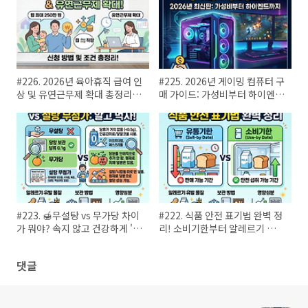
#226. 2026년 육아휴직 급여 인
#225. 2026년 게이밍 컴퓨터 구
상 및 유연근무제 확대 총정리!
매 가이드: 가성비부터 하이엔드
(신청 방법 및 조건)
견적까지 완벽 정리
#223. 🍯무설탕 vs 무가당 차이
#222. 식품 안전 표기법 완벽 정
가 뭐야? 속지 않고 건강하게 '제
리! 소비기한부터 알레르기 표시
로' 즐기는 꿀팁
까지
댓글