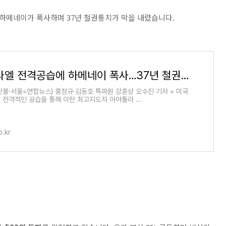
하메네이가 폭사하며 37년 철권통치가 막을 내렸습니다.
美·이스라엘 전격공습에 하메네이 폭사…37년 철권통치 무너졌다 | 연합뉴스
탄불·서울=연합뉴스) 홍정규·김동호 특파원 강훈상 오수진 기자 = 미국
 전격적인 공습을 통해 이란 최고지도자 아야톨라 ...
.kr