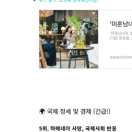
‘미혼남
‘미혼남녀의 
(1일) 방송될
www.bntne
🌍 국제 정세 및 경제 (긴급!)
5위. 하메네이 사망, 국제사회 반응