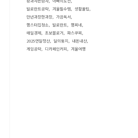
왕과사는남자
아빠의도전
발로란트공략
겨울필수템
생활꿀팁
만년과장한과장
가끔독서
햄스터집청소
발로란트
햄찌네
매일경제
초보블로거
파스쿠찌
2025연말정산
달의둥지
내돈내산
게임공략
디카페인커피
겨울여행