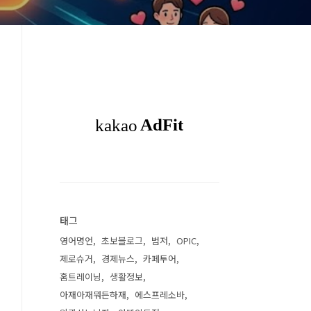
태그
영어명언
초보블로그
범저
OPIC
제로슈거
경제뉴스
카페투어
홈트레이닝
생활정보
아재아재뭐든하재
에스프레소바