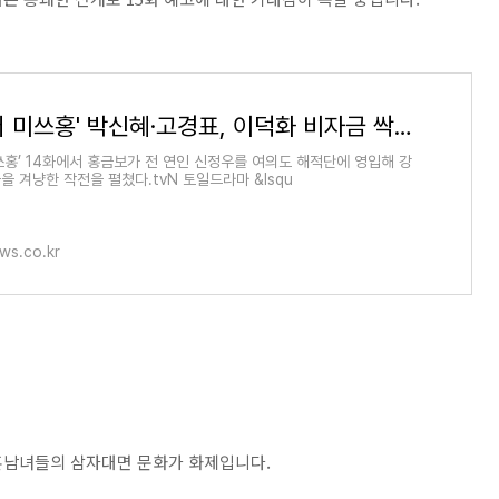
'언더커버 미쓰홍' 박신혜·고경표, 이덕화 비자금 싹쓸이…15화 예고
쓰홍’ 14화에서 홍금보가 전 연인 신정우를 여의도 해적단에 영입해 강
을 겨냥한 작전을 펼쳤다.tvN 토일드라마 &lsqu
ws.co.kr
미혼남녀들의 삼자대면 문화가 화제입니다.