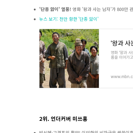
'단종 앓이' 열풍!
영화 '왕과 사는 남자'가 800만
뉴스 보기: 천만 향한 '단종 앓이'
영화 ‘왕과 사
롬을 이어가고 
www.mbn.c
2위. 언더커버 미쓰홍
박신혜·고경표의 활약! 이덕화의 비자금을 싹쓸이하