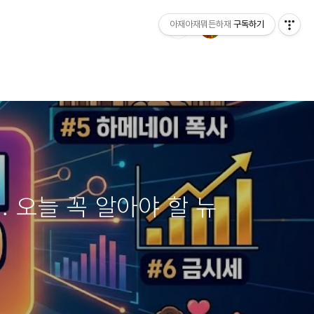
아재아재뭐든하재
구독하기
.. 오늘 꼭 알아야 할 뉴