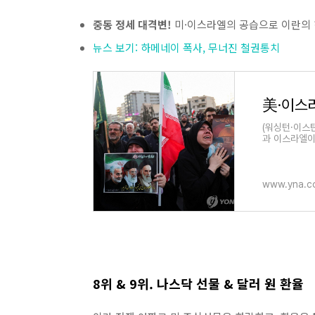
중동 정세 대격변!
미·이스라엘의 공습으로 이란의 
뉴스 보기: 하메네이 폭사, 무너진 철권통치
(워싱턴·이스
과 이스라엘이
www.yna.co
8위 & 9위. 나스닥 선물 & 달러 원 환율