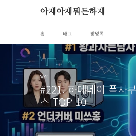
본문 바로가기
아재아재뭐든하재
홈
태그
방명록
일상
#221. 하메네이 폭사부
스 TOP 10
by HAN DO CAN!
2026. 3. 2.