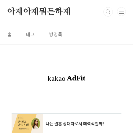
본문 바로가기
아재아재뭐든하재
홈
태그
방명록