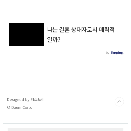
Designed by 티스토리
© Daum Corp.